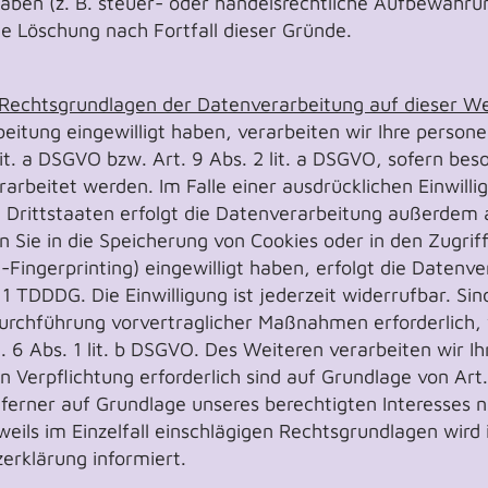
en (z. B. steuer- oder handelsrechtliche Aufbewahrun
die Löschung nach Fortfall dieser Gründe.
 Rechtsgrundlagen der Datenverarbeitung auf dieser We
rbeitung eingewilligt haben, verarbeiten wir Ihre pers
lit. a DSGVO bzw. Art. 9 Abs. 2 lit. a DSGVO, sofern b
arbeitet werden. Im Falle einer ausdrücklichen Einwilli
Drittstaaten erfolgt die Datenverarbeitung außerdem 
rn Sie in die Speicherung von Cookies oder in den Zugrif
e-Fingerprinting) eingewilligt haben, erfolgt die Datenve
1 TDDDG. Die Einwilligung ist jederzeit widerrufbar. Sin
Durchführung vorvertraglicher Maßnahmen erforderlich, 
 6 Abs. 1 lit. b DSGVO. Des Weiteren verarbeiten wir Ih
en Verpflichtung erforderlich sind auf Grundlage von Art.
erner auf Grundlage unseres berechtigten Interesses nach
eils im Einzelfall einschlägigen Rechtsgrundlagen wird
erklärung informiert.